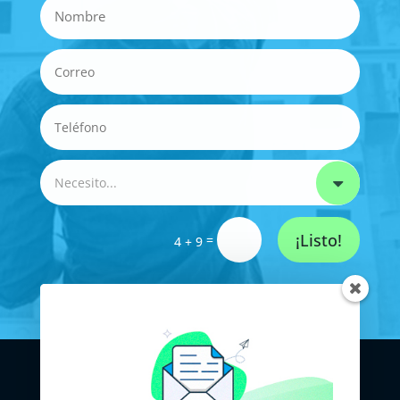
¡Listo!
=
4 + 9
MZT