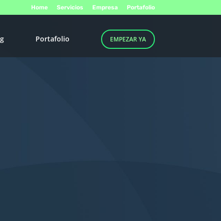
Home
Servicios
Empresa
Portafolio
og
Portafolio
EMPEZAR YA