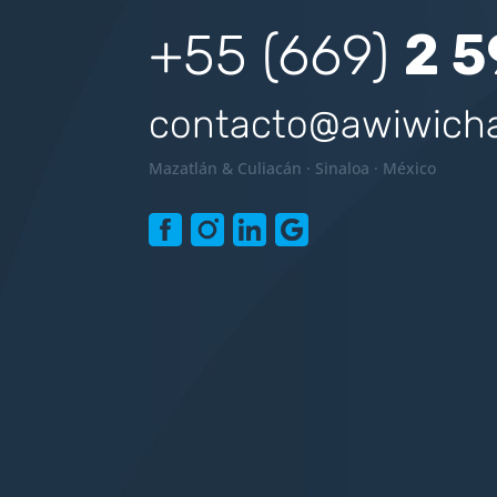
+55 (669)
2 5
contacto
@
awiwich
Mazatlán & Culiacán · Sinaloa · México