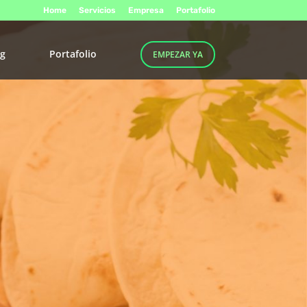
Home
Servicios
Empresa
Portafolio
og
Portafolio
EMPEZAR YA