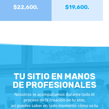
$22,600.
$19,600.
TU SITIO EN MANOS
DE PROFESIONALES
Nosotros te acompañamos durante todo el
proceso de la creación de tu sitio,
así puedes saber en todo momento cómo va tu