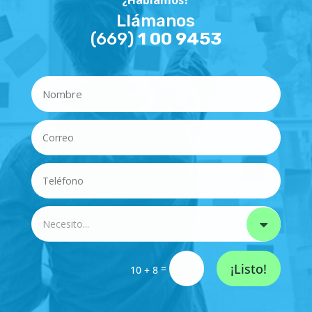
Llámanos
1 00 9453
(669)
¡Listo!
=
10 + 8